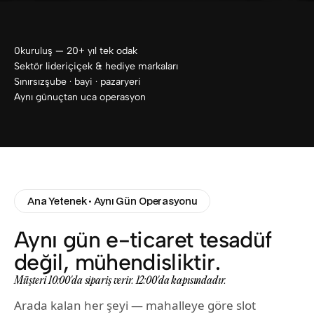
0
kuruluş — 20+ yıl tek odak
Sektör lideri
çiçek & hediye markaları
Sınırsız
şube · bayi · pazaryeri
Aynı gün
uçtan uca operasyon
Ana Yetenek · Aynı Gün Operasyonu
Aynı gün e-ticaret tesadüf
değil, mühendisliktir.
Müşteri 10:00'da sipariş verir. 12:00'da kapısındadır.
Arada kalan her şeyi — mahalleye göre slot