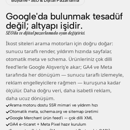
Büyüme · SEO & Dijital Pazarlama
Google'da bulunmak tesadüf
değil; altyapı işidir.
SEO'da ve dijital pazarlamada oyun değiştirici.
İkost siteleri arama motorları için doğru doğar:
sunucu taraflı render, yıldırım hızında sayfalar,
otomatik meta ve schema. Ürünleriniz çok dilli
feed'lerle Google Alışveriş'e akar; GA4 ve Meta
tarafında her dönüşüm — sunucu taraflı izlemeyle,
reklam engelleyicilere rağmen — kuruşuna kadar
ölçülür. Daha doğru veri, daha isabetli reklam,
daha ucuz dönüşüm.
Arama motoru dostu SSR mimari ve yıldırım hızı
Otomatik meta, schema.org ve sitemap üretimi
Google Merchant ürün feed'i — çok dilli XML
GA4 e-ticaret + Meta Pixel hazır kurulum