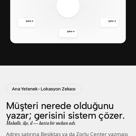
MERKEZ
Tek panel
Şehir 5
Şehir 3
●
61
●
88
Şehir 4
●
54
Ana Yetenek · Lokasyon Zekası
Müşteri nerede olduğunu
yazar; gerisini sistem çözer.
Mahalle, ilçe, il — hatta bir mekan adı.
Adres satırına Beşiktaş ya da Zorlu Center yazması