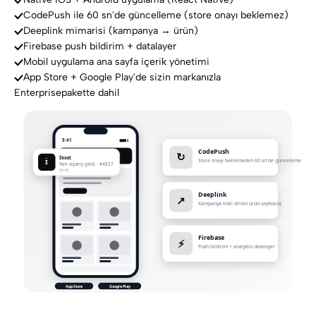
CodePush ile 60 sn'de güncelleme (store onayı beklemez)
Deeplink mimarisi (kampanya → ürün)
Firebase push bildirim + datalayer
Mobil uygulama ana sayfa içerik yönetimi
App Store + Google Play'de sizin markanızla
Enterprise
pakette dahil
9:41
CodePush
↻
İKOST APP
İkost
İ
Store onayı beklemeden 60 sn'de güncelleme
Yeni sipariş geldi · #4827
Şimdi
Deeplink
↗
Kampanya linki direkt ürün sayfasına
Firebase
⚡
Push bildirim + analytics datalayer
App Store
Google Play