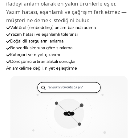
ifadeyi anlam olarak en yakın ürünlerle eşler.
Yazım hatası, eşanlamlı ve çağrışım fark etmez —
müşteri ne demek istediğini bulur.
Vektörel (embedding) anlam bazında arama
Yazım hatası ve eşanlamlı toleransı
Doğal dil sorgularını anlama
Benzerlik skoruna göre sıralama
Kategori ve niyet çıkarımı
Dönüşümü artıran alakalı sonuçlar
Anlam
kelime değil, niyet eşleştirme
"sevgilime romantik bir şey"
AI