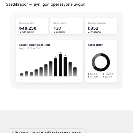
Saatlik
rapor — aynı gün operasyona uygun
Bugünkü ciro
Sipariş sayısı
Sepet ortalaması
₺48.250
137
₺352
▲ %34 dünden
▲ 23 sipariş
▲ %12 hafta
Saatlik Sipariş Dağılımı
Kategoriler
Bugün · 08:00 — 20:00
22
19
18
Çiçek %40
Hediye %25
Pasta %20
Diğer %15
08
14
20