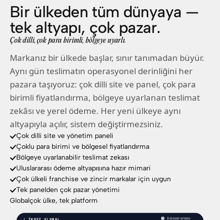
Bir ülkeden tüm dünyaya —
tek altyapı, çok pazar.
Çok dilli, çok para birimli, bölgeye uyarlı.
Markanız bir ülkede başlar, sınır tanımadan büyür.
Aynı gün teslimatın operasyonel derinliğini her
pazara taşıyoruz: çok dilli site ve panel, çok para
birimli fiyatlandırma, bölgeye uyarlanan teslimat
zekâsı ve yerel ödeme. Her yeni ülkeye aynı
altyapıyla açılır, sistem değiştirmezsiniz.
Çok dilli site ve yönetim paneli
Çoklu para birimi ve bölgesel fiyatlandırma
Bölgeye uyarlanabilir teslimat zekası
Uluslararası ödeme altyapısına hazır mimari
Çok ülkeli franchise ve zincir markalar için uygun
Tek panelden çok pazar yönetimi
Global
çok ülke, tek platform
Küresel erişim
/ İKOST.GLOBAL