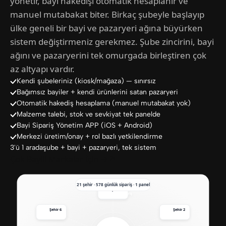
yönetir, bayi hakedişi otomatik hesaplanır ve
manuel mutabakat biter. Birkaç şubeyle başlayıp
ülke geneli bir bayi ve pazaryeri ağına büyürken
sistem değiştirmeniz gerekmez. Şube zincirini, bayi
ağını ve pazaryerini tek omurgada birleştiren çok
az altyapı vardır.
Kendi şubeleriniz (kiosk/mağaza) — sınırsız
Bağımsız bayiler + kendi ürünlerini satan pazaryeri
Otomatik hakediş hesaplama (manuel mutabakat yok)
Malzeme talebi, stok ve sevkiyat tek panelde
Bayi Sipariş Yönetim APP (iOS + Android)
Merkezi üretim/onay + rol bazlı yetkilendirme
3'ü 1 arada
şube + bayi + pazaryeri, tek sistem
Çok Bayili Markalar İçin →
↗
21 şehir · 578 günlük sipariş · 1 panel
Şehir 1
●
142 sipariş
Şehir 6
Şehir 2
●
47
●
76