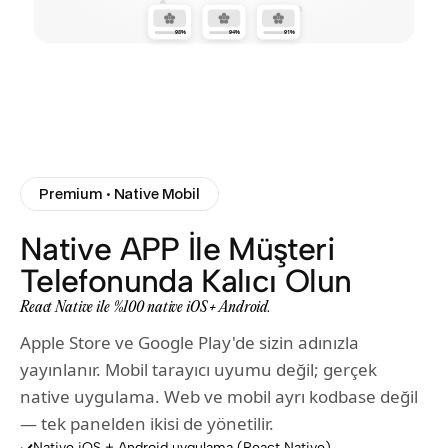
98%
94%
91%
Premium · Native Mobil
Native APP İle Müşteri
Telefonunda Kalıcı Olun
React Native ile %100 native iOS + Android.
Apple Store ve Google Play'de sizin adınızla
yayınlanır. Mobil tarayıcı uyumu değil; gerçek
native uygulama. Web ve mobil ayrı kodbase değil
— tek panelden ikisi de yönetilir.
Native iOS + Android uygulama (React Native)